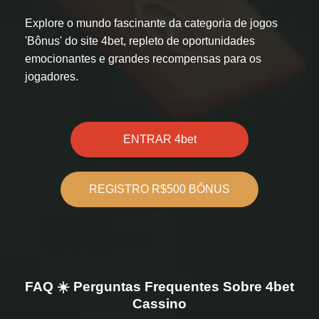
Explore o mundo fascinante da categoria de jogos
'Bônus' do site 4bet, repleto de oportunidades
emocionantes e grandes recompensas para os
jogadores.
ENTRAR 4bet
REGISTRO R$500 BÔNUS
FAQ ☀️ Perguntas Frequentes Sobre 4bet
Cassino