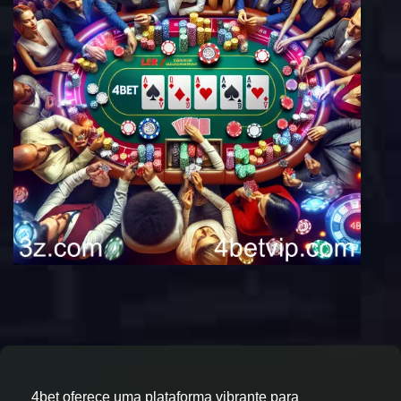
4bet oferece uma plataforma vibrante para