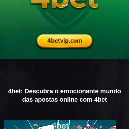
4bet
: Descubra o emocionante mundo
das apostas online com 4bet